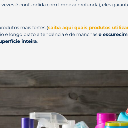
 vezes é confundida com limpeza profunda), eles garant
rodutos mais fortes (
saiba aqui quais produtos utiliza
dio e longo prazo a tendência é de manchas
e escureci
perfície inteira
.