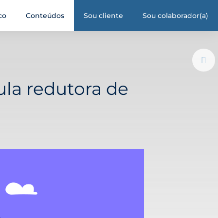
co
Conteúdos
Sou cliente
Sou colaborador(a)
la redutora de