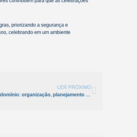
dores contribuem para que as celebrações
gras, priorizando a segurança e
 ano, celebrando em um ambiente
LER PRÓXIMO
Como iniciar o ano em condomínio: organização, planejamento e harmonia