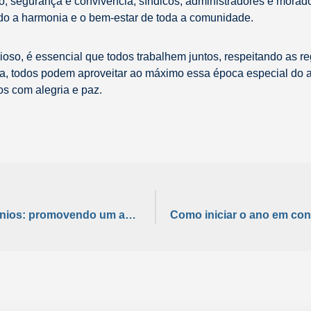
o, segurança e convivência, síndicos, administradores e mora
do a harmonia e o bem-estar de toda a comunidade.
oso, é essencial que todos trabalhem juntos, respeitando as re
ma, todos podem aproveitar ao máximo essa época especial do
os com alegria e paz.
Psicologia da convivência em condomínios: promovendo um ambiente saudável e harmonioso