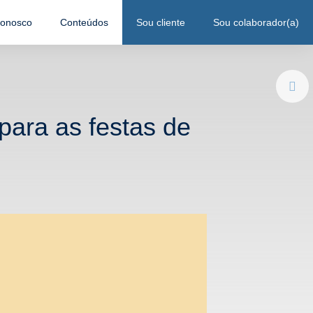
conosco
Conteúdos
Sou cliente
Sou colaborador(a)
para as festas de