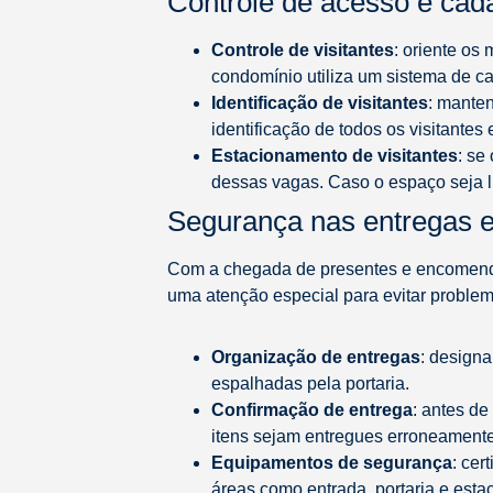
Controle de acesso e cada
Controle de visitantes
: oriente os
condomínio utiliza um sistema de cad
Identificação de visitantes
: manten
identificação de todos os visitante
Estacionamento de visitantes
: se
dessas vagas. Caso o espaço seja l
Segurança nas entregas
Com a chegada de presentes e encomendas
uma atenção especial para evitar proble
Organização de entregas
: design
espalhadas pela portaria.
Confirmação de entrega
: antes de
itens sejam entregues erroneamente
Equipamentos de segurança
: cer
áreas como entrada, portaria e est