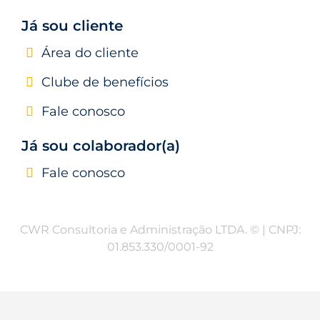
Já sou cliente
Área do cliente
Clube de benefícios
Fale conosco
Já sou co
laborador(a)
Fale conosco
CWR Consultoria e Administração LTDA. © | CNPJ:
01.853.330/0001-92