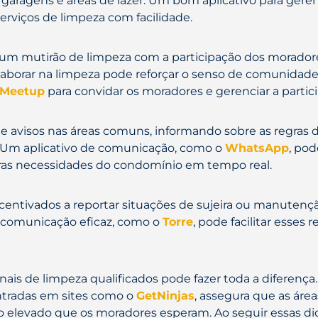
, garagens e áreas de lazer. Um bom aplicativo para geren
rviços de limpeza com facilidade.
e um mutirão de limpeza com a participação dos morador
aborar na limpeza pode reforçar o senso de comunidade
Meetup
para convidar os moradores e gerenciar a partic
e avisos nas áreas comuns, informando sobre as regras 
a. Um aplicativo de comunicação, como o
WhatsApp
, pod
utras necessidades do condomínio em tempo real.
ntivados a reportar situações de sujeira ou manutenç
 comunicação eficaz, como o
Torre
, pode facilitar esses
onais de limpeza qualificados pode fazer toda a diferença.
ntradas em sites como o
GetNinjas
, assegura que as ár
 elevado que os moradores esperam. Ao seguir essas di